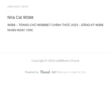
2023.06.27 02:04
Nhà Cái W388
W388 – TRANG CHỦ W388BET CHÍNH THỨC 2023 – ĐĂNG KÝ W388
NHẬN NGAY 100K
Copyright ©
2026
w388best's Ownd
.
Powered by
無料でホームページをつくろう
AmebaOwnd
フォロー