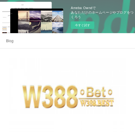
Ameba Owndで
あなただけのホームページやブログをつ
くろう
今すぐ試す
Blog